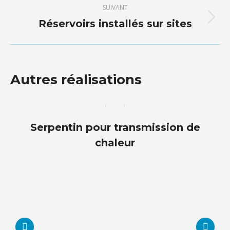
commentaire
SUIVANT
Réservoirs installés sur sites
Projets
similaires
Autres réalisations
Serpentin pour transmission de
chaleur