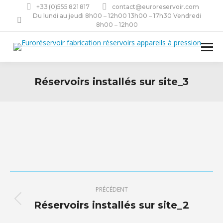
+33 (0)555 821 817
contact@euroreservoir.com
Du lundi au jeudi 8h00 – 12h00 13h00 – 17h30 Vendredi
8h00 – 12h00
Réservoirs installés sur site_3
Navigation
PRÉCÉDENT
de
Réservoirs installés sur site_2
Onglet
précédent