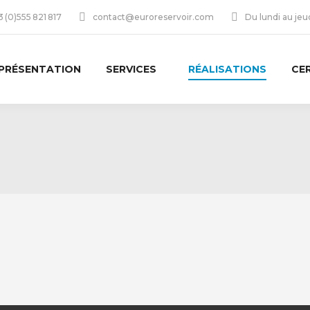
 (0)555 821 817
contact@euroreservoir.com
Du lundi au je
PRÉSENTATION
SERVICES
RÉALISATIONS
CE