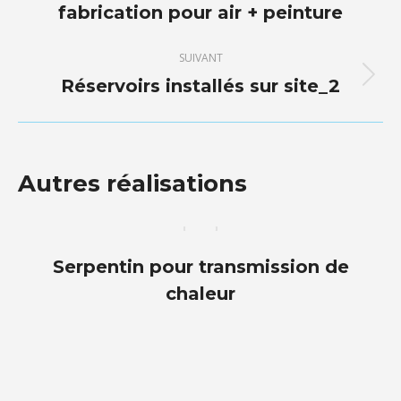
commentaire
fabrication pour air + peinture
précédent
SUIVANT
Réservoirs installés sur site_2
Projets
similaires
Autres réalisations
Serpentin pour transmission de
chaleur