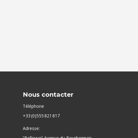
Nous contacter
Téléphone
+33 (0)555 821 817
Adresse:
”Bellevue” Avenue du Bourbonnais