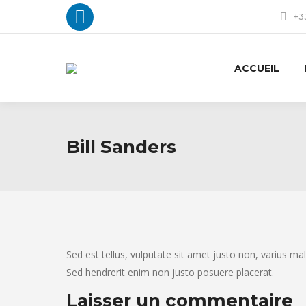
+33
La
page
ACCUEIL
LinkedIn
s'ouvre
dans
Bill Sanders
une
nouvelle
fenêtre
Sed est tellus, vulputate sit amet justo non, varius mal
Sed hendrerit enim non justo posuere placerat.
Laisser un commentaire