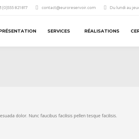
 (0)555 821 817
contact@euroreservoir.com
Du lundi au je
PRÉSENTATION
SERVICES
RÉALISATIONS
CE
esuada dolor. Nunc faucibus facilisis pellen tesque facilisis.