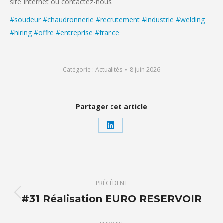
site Internet ou contactez-nous.
#soudeur
#chaudronnerie
#recrutement
#industrie
#welding
#hiring
#offre
#entreprise
#france
Catégorie :
Actualités
8 juin 2026
Partager cet article
Partager
sur
LinkedIn
Navigation
PRÉCÉDENT
article
#31 Réalisation EURO RESERVOIR
Article
précédent