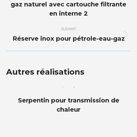
commentaire
gaz naturel avec cartouche filtrante
Onglet
précédent
en interne 2
SUIVANT
Réserve inox pour pétrole-eau-gaz
Projets
similaires
Autres réalisations
Serpentin pour transmission de
chaleur