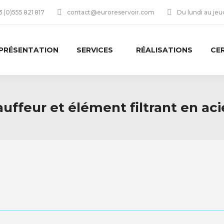
 (0)555 821 817
contact@euroreservoir.com
Du lundi au je
PRÉSENTATION
SERVICES
RÉALISATIONS
CE
ffeur et élément filtrant en aci