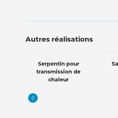
de
commentaire
Autres réalisations
ur
Serpentin pour
Sa
z
transmission de
chaleur