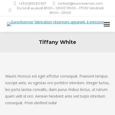
+33 (0)555 821 817
contact@euroreservoir.com
Du lundi au jeudi 8h00 – 12h00 13h00 – 17h30 Vendredi
8h00 – 12h00
Tiffany White
Mauris rhoncus est eget efficitur consequat. Praesent tempus
suscipit ante, eu egestas orci porttitor interdum. Integer luctus,
leo porta lacinia convallis, diam purus finibus lectus, ut rutrum
quam velit id orci. Aenean hendrerit ante sed turpis interdum
consequat. Proin eleifend nulla!