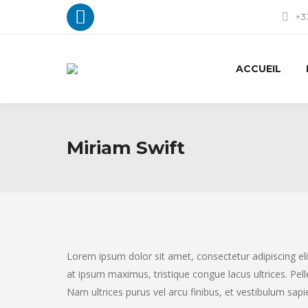
+33
La
page
ACCUEIL
LinkedIn
s'ouvre
dans
Miriam Swift
une
nouvelle
fenêtre
Lorem ipsum dolor sit amet, consectetur adipiscing elit
at ipsum maximus, tristique congue lacus ultrices. Pel
Nam ultrices purus vel arcu finibus, et vestibulum sa