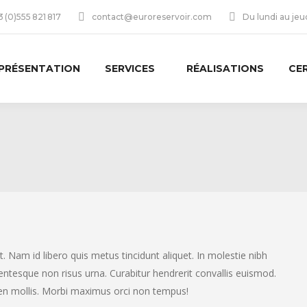
 (0)555 821 817
contact@euroreservoir.com
Du lundi au je
PRÉSENTATION
SERVICES
RÉALISATIONS
CE
. Nam id libero quis metus tincidunt aliquet. In molestie nibh
lentesque non risus urna. Curabitur hendrerit convallis euismod.
pien mollis. Morbi maximus orci non tempus!