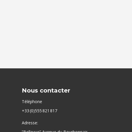
Nous contacter
Téléphone
+33 (0)555 821 817
Adresse:
”Bellevue” Avenue du Bourbonnais