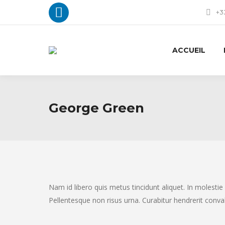
+33
La
page
ACCUEIL
LinkedIn
s'ouvre
dans
George Green
une
nouvelle
fenêtre
Nam id libero quis metus tincidunt aliquet. In molestie
Pellentesque non risus urna. Curabitur hendrerit conva