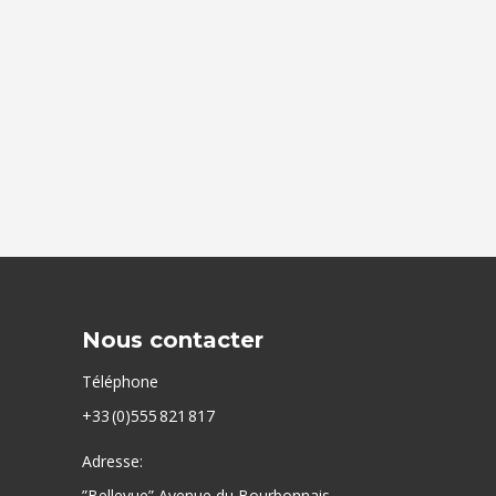
Nous contacter
Téléphone
+33 (0)555 821 817
Adresse:
”Bellevue” Avenue du Bourbonnais