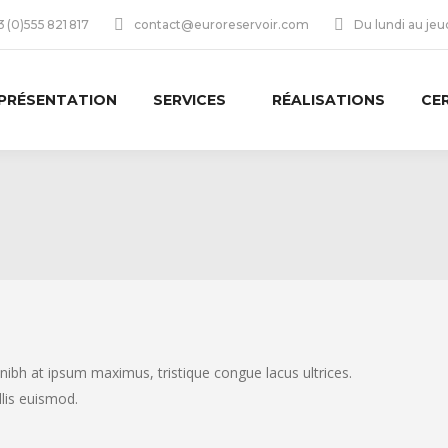
 (0)555 821 817
contact@euroreservoir.com
Du lundi au je
PRÉSENTATION
SERVICES
RÉALISATIONS
CE
 nibh at ipsum maximus, tristique congue lacus ultrices.
llis euismod.